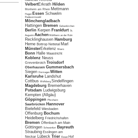
Lüdenscheid
Velbert
Erkrath
Hilden
Mettmann
Monheim am Rhein
Essen
Schwelm
Hagen
Radevormwald
Mönchengladbach
Hattingen
Bremen
Gelsenkirchen
Berlin
Kerpen
Frankfurt
St.
Aachen
Augustin
Mühlheim an der Ruhr
Recklinghausen
Hamburg
Herne
Marl
Bottrop Nettetal
Münster
Erkelenz
Moers
Bonn
Halle
Maastricht
Koblenz
Neuss
Troisdorf
Grevenbroich
Gummersbach
Oberhausen
Siegen
Witten
Dormagen
Karlsruhe
Landshut
Cottbus
Sindelfingen
Wolfsburg
Magdeburg
Bremerhaven
Potsdam
Ludwigsburg
Kempten (Allgäu)
Göppingen
Pforzheim
Hannover
Saarbrücken
Bielefeld
Wiesbaden
Offenburg
Bochum
Heidelberg
Friedrichshafen
Bremen
Offenbach am Main
Göttingen
Bayreuth
Schweinfurt
Straubing
Esslingen am
Lübeck
Trier
Neckar
Hof
Essen