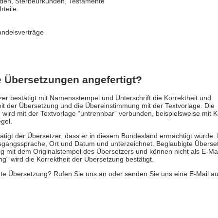
nden, Sterbeurkunden, Testamente
rteile
ndelsverträge
 Übersetzungen angefertigt?
er bestätigt mit Namensstempel und Unterschrift die Korrektheit und
eit der Übersetzung und die Übereinstimmung mit der Textvorlage. Die
wird mit der Textvorlage “untrennbar” verbunden, beispielsweise mit
gel.
tigt der Übersetzer, dass er in diesem Bundesland ermächtigt wurde. 
sgangssprache, Ort und Datum und unterzeichnet. Beglaubigte Übers
tig mit dem Originalstempel des Übersetzers und können nicht als E-Mai
g“ wird die Korrektheit der Übersetzung bestätigt.
te Übersetzung? Rufen Sie uns an oder senden Sie uns eine E-Mail au