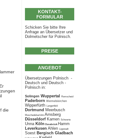
KONTAKT-
FORMULAR
Schicken Sie bitte Ihre
Anfrage an Übersetzer und
Dolmetscher für Polnisch.
P
REISE
ANGEBOT
 Klammer
Übersetzungen Polnisch -
Deutsch und Deutsch -
Er
Polnisch in:
etzungen
l
Wuppertal
Solingen
Remscheid
Paderborn
Wermelskirchen
Wipperfürth
Langenfeld
Dortmund
Meerbusch
f die
Arnsberg
MeschedeIserlohn
Düsseldorf
Kamen
Schwerte
Unna
Köln
Hamm
Osnabrück
Leverkusen
Ahlen
Lippstadt
Soest
Bergisch Gladbach
Krefeld