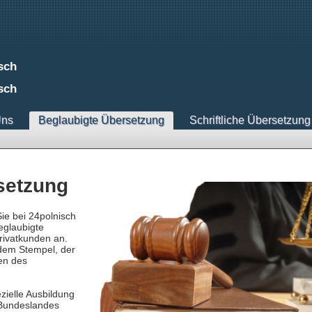
tsch
sch
Uns
Beglaubigte Übersetzung
Schriftliche Übersetzung
setzung
ie bei 24polnisch
eglaubigte
rivatkunden an.
 dem Stempel, der
en des
zielle Ausbildung
 Bundeslandes