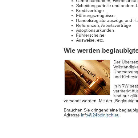
Geburtsurkunden, Heiratsurku
Scheidungsurteile und andere U
Kreditverträge
Führungszeugnisse
Handelsregisterauszüge und Ha
Referenzen, Arbeitsverträge
Adoptionsurkunden
Führerscheine
Ausweise, etc.
Wie werden beglaubigte
Der Übersetz
Vollständigk
Übersetzung 
und Klebesie
In NRW bestä
vermerkt Au
sind nur gül
versandt werden. Mit der „Beglaubigun
Brauchen Sie dringend eine beglaubig
Adresse
info@24polnisch.eu